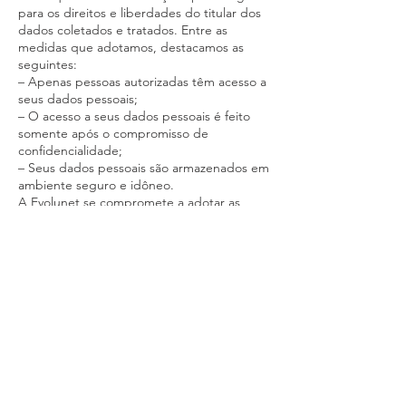
para os direitos e liberdades do titular dos
dados coletados e tratados. Entre as
medidas que adotamos, destacamos as
seguintes:
– Apenas pessoas autorizadas têm acesso a
seus dados pessoais;
– O acesso a seus dados pessoais é feito
somente após o compromisso de
confidencialidade;
– Seus dados pessoais são armazenados em
ambiente seguro e idôneo.
A Evolunet se compromete a adotar as
melhores posturas para evitar incidentes de
segurança.
Em caso de incidentes de segurança que
possam gerar risco ou dano relevante para
você ou qualquer um de nossos
usuários/clientes, comunicaremos aos
afetados e a Autoridade Nacional de
Proteção de Dados sobre o ocorrido, em
consonância com as disposições da Lei
Geral de Proteção de Dados.